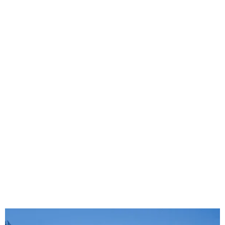
дитяча кімната
ігровий
майданчик
ресторан з дитячим меню
Готель в Ужгороді з апартаментами для родини
+38 066 005 55 52