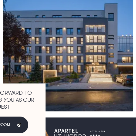
FORWARD TO
 YOU AS OUR
EST
 ROOM